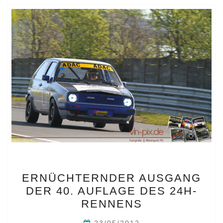
ERNÜCHTERNDER
ERNÜCHTERNDER AUSGANG
AUSGANG
DER 40. AUFLAGE DES 24H-
DER
RENNENS
40.
AUFLAGE
23/05/2012