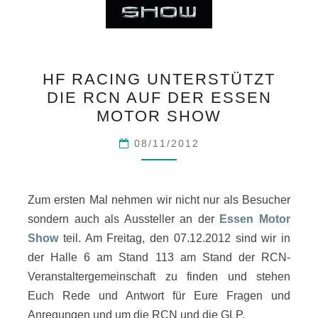
HF
HF RACING UNTERSTÜTZT
RACING
DIE RCN AUF DER ESSEN
UNTERSTÜTZT
MOTOR SHOW
DIE
RCN
08/11/2012
AUF
DER
ESSEN
Zum ersten Mal nehmen wir nicht nur als Besucher
MOTOR
sondern auch als Aussteller an der
Essen Motor
SHOW
Show
teil. Am Freitag, den 07.12.2012 sind wir in
der Halle 6 am Stand 113 am Stand der RCN-
Veranstaltergemeinschaft zu finden und stehen
Euch Rede und Antwort für Eure Fragen und
Anregungen und um die RCN und die GLP.