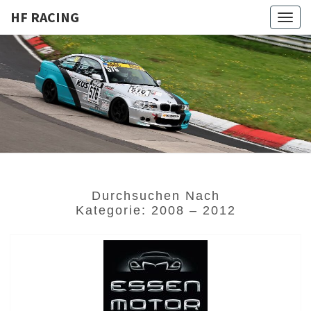
HF RACING
Togg
navig
HF
Privates
Motorsportprojekt
Von Sven
RACING
Hoffmann & Team
Durchsuchen Nach
Kategorie:
2008 – 2012