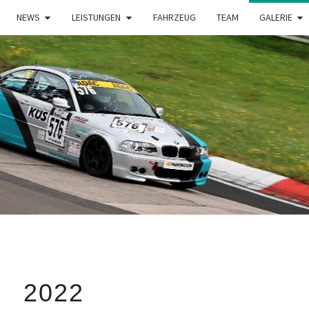
NEWS
LEISTUNGEN
FAHRZEUG
TEAM
GALERIE
HF
Privates
Motorsportprojek
Von Sven
Hoffmann & Team
RACI
2022
2022