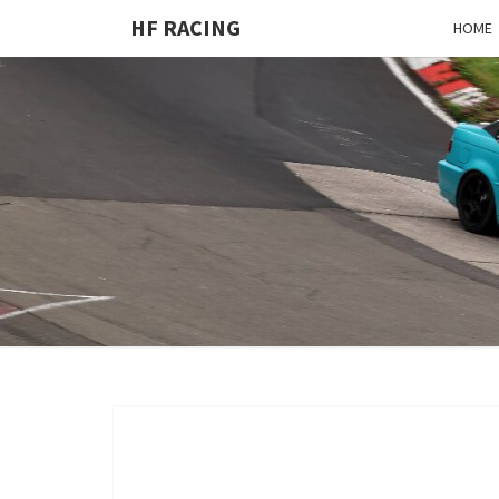
HF RACING
HOME