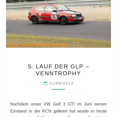
5.
5. LAUF DER GLP –
LAUF
VENNTROPHY
DER
GLP
31/08/2013
–
VENNTROPHY
Nachdem unser VW Golf 3 GTI im Juni seinen
Einstand in der RCN gefeiert hat wurde er heute