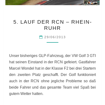
5.
5. LAUF DER RCN – RHEIN-
LAUF
RUHR
DER
RCN
29/06/2013
–
RHEIN-
RUHR
Unser bisheriges GLP-Fahrzeug, der VW Golf 3 GTI
hat seinen Einstand in der RCN gefeiert. Gastfahrer
Marcel Wondel hat in der Klasse F2 bei drei Startern
den zweiten Platz geschafft. Der Golf funktioniert
auch in der RCN ohne jegliche Probleme so daß
beide Fahrer und das gesamte Team viel Spaß bei
gutem Wetter hatten.