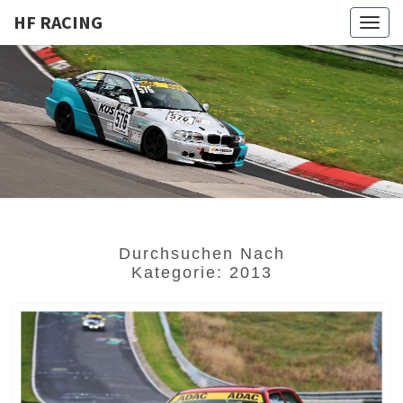
HF RACING
Togg
navig
HF
Privates
Motorsportprojekt
Von Sven
RACING
Hoffmann & Team
Durchsuchen Nach
Kategorie:
2013