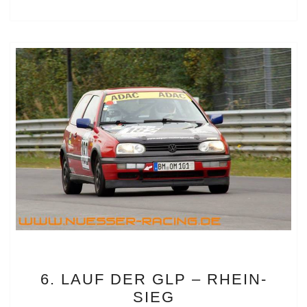
6.
6. LAUF DER GLP – RHEIN-
LAUF
SIEG
DER