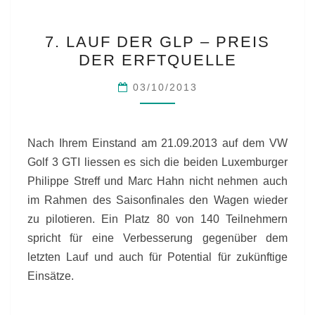
7.
7. LAUF DER GLP – PREIS
LAUF
DER ERFTQUELLE
DER
GLP
03/10/2013
–
PREIS
DER
Nach Ihrem Einstand am 21.09.2013 auf dem VW
ERFTQUELLE
Golf 3 GTI liessen es sich die beiden Luxemburger
Philippe Streff und Marc Hahn nicht nehmen auch
im Rahmen des Saisonfinales den Wagen wieder
zu pilotieren. Ein Platz 80 von 140 Teilnehmern
spricht für eine Verbesserung gegenüber dem
letzten Lauf und auch für Potential für zukünftige
Einsätze.