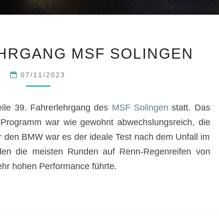
39.
EHRGANG MSF SOLINGEN
FAHRERLEHRGANG
MSF
07/11/2023
SOLINGEN
eile 39. Fahrerlehrgang des
MSF Solingen
statt. Das
e Programm war wie gewohnt abwechslungsreich, die
r den BMW war es der ideale Test nach dem Unfall im
rden die meisten Runden auf Renn-Regenreifen von
sehr hohen Performance führte.