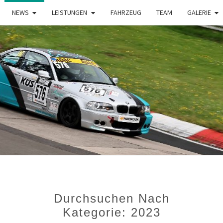
NEWS
LEISTUNGEN
FAHRZEUG
TEAM
GALERIE
HF
Privates
Motorsportprojek
Von Sven
Hoffmann & Team
RACI
Durchsuchen Nach
Kategorie:
2023