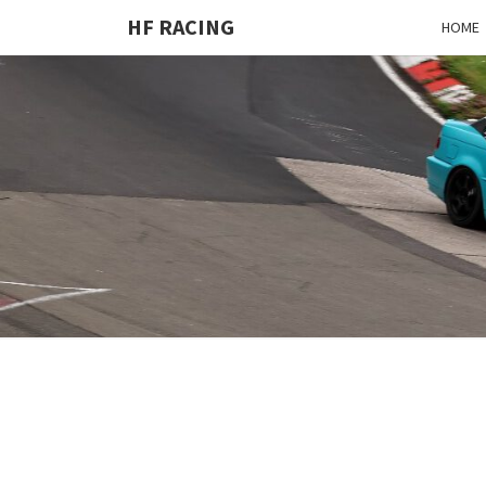
HF RACING
HOME