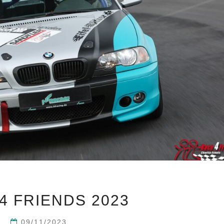
RACE
4 FRIENDS 2023
4
FRIENDS
09/11/2023