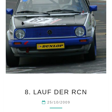
8.
8. LAUF DER RCN
LAUF
DER
25/10/2009
RCN