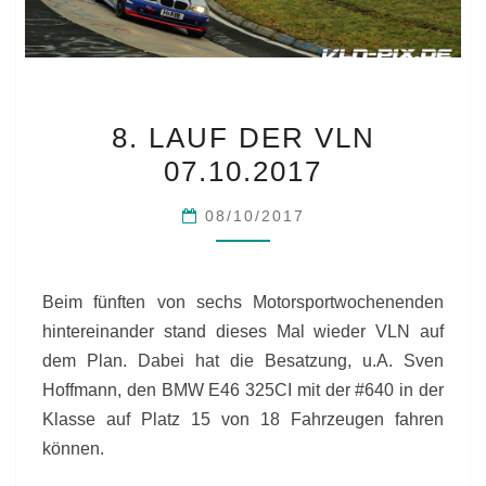
8.
8. LAUF DER VLN
LAUF
07.10.2017
DER
VLN
08/10/2017
07.10.2017
Beim fünften von sechs Motorsportwochenenden
hintereinander stand dieses Mal wieder VLN auf
dem Plan. Dabei hat die Besatzung, u.A. Sven
Hoffmann, den BMW E46 325CI mit der #640 in der
Klasse auf Platz 15 von 18 Fahrzeugen fahren
können.