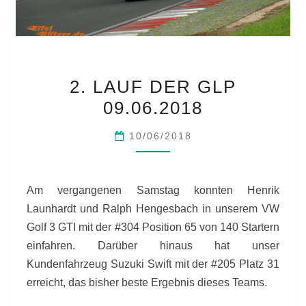
2.
2. LAUF DER GLP
LAUF
09.06.2018
DER
GLP
10/06/2018
09.06.2018
Am vergangenen Samstag konnten Henrik
Launhardt und Ralph Hengesbach in unserem VW
Golf 3 GTI mit der #304 Position 65 von 140 Startern
einfahren. Darüber hinaus hat unser
Kundenfahrzeug Suzuki Swift mit der #205 Platz 31
erreicht, das bisher beste Ergebnis dieses Teams.