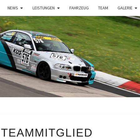
NEWS
LEISTUNGEN
FAHRZEUG
TEAM
GALERIE
HF
Privates
Motorsportprojek
Von Sven
Hoffmann & Team
RACI
NEUES
 TEAMMITGLIED
TEAMMITGLIED