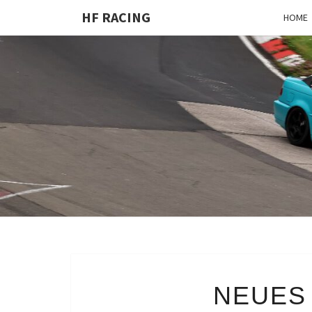
HF RACING
HOME
NEUES